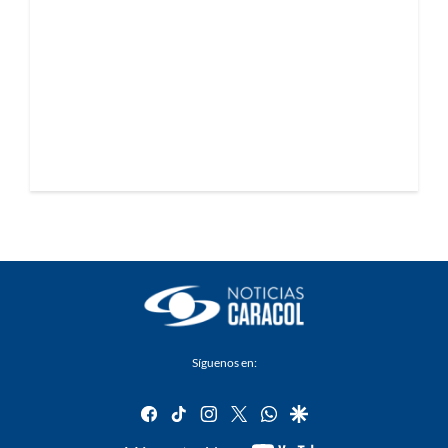
Síguenos en:
facebook
tiktok
instagram
twitter
whatsapp
google