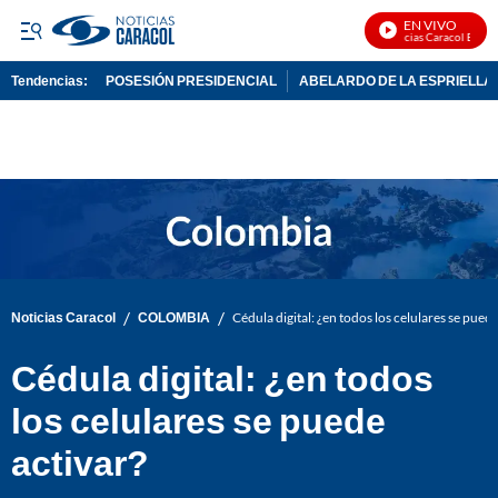
EN VIVO
Noticias Caracol En Vivo
Tendencias:
POSESIÓN PRESIDENCIAL
ABELARDO DE LA ESPRIELLA
PUBLICIDAD
/
/
Noticias Caracol
COLOMBIA
Cédula digital: ¿en todos los celulares se puede
Cédula digital: ¿en todos
los celulares se puede
activar?