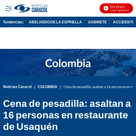
EN VIVO
Noticias Caracol En Viv
Tendencias:
ABELARDO DE LA ESPRIELLA
GABINETE
ACCIDENTE 
PUBLICIDAD
/
/
Noticias Caracol
COLOMBIA
Cena de pesadilla: asaltan a 16 personas en r
Cena de pesadilla: asaltan a
16 personas en restaurante
de Usaquén