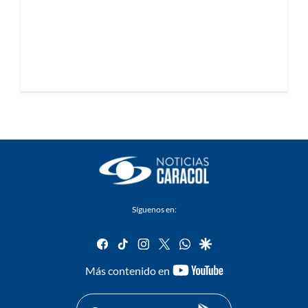
Síguenos en:
facebook
tiktok
instagram
twitter
whatsapp
google
youtube-
Más contenido en
footer