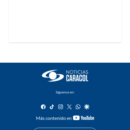
Síguenos en:
facebook
tiktok
instagram
twitter
whatsapp
google
youtube-
Más contenido en
footer