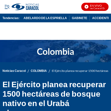
EN VIVO
Noticias Caracol En Vivo
Tendencias:
ABELARDO DE LA ESPRIELLA
GABINETE
ACCIDENTE 
PUBLICIDAD
/
/
Noticias Caracol
COLOMBIA
El Ejército planea recuperar 1500 hectáreas 
El Ejército planea recuperar
1500 hectáreas de bosque
nativo en el Urabá