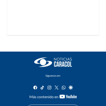
Síguenos en:
facebook
tiktok
instagram
twitter
whatsapp
google
youtube-
Más contenido en
footer