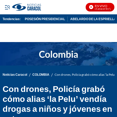
EN VIVO
Noticias Caracol En Vivo
Tendencias:
POSESIÓN PRESIDENCIAL
ABELARDO DE LA ESPRIELLA
PUBLICIDAD
/
/
Noticias Caracol
COLOMBIA
Con drones, Policía grabó cómo alias ‘la Pelu’ 
Con drones, Policía grabó
cómo alias ‘la Pelu’ vendía
drogas a niños y jóvenes en