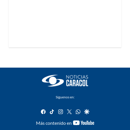
Síguenos en:
facebook
tiktok
instagram
twitter
whatsapp
google
youtube-
Más contenido en
footer