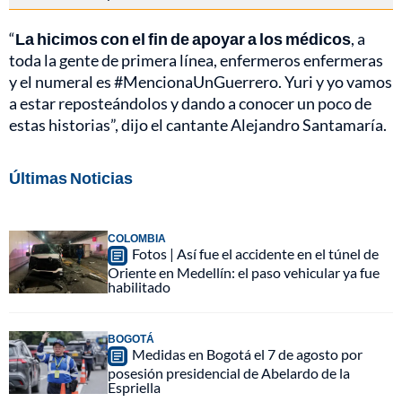
“
La hicimos con el fin de apoyar a los médicos
, a
toda la gente de primera línea, enfermeros enfermeras
y el numeral es #MencionaUnGuerrero. Yuri y yo vamos
a estar reposteándolos y dando a conocer un poco de
estas historias”, dijo el cantante Alejandro Santamaría.
Últimas Noticias
COLOMBIA
Fotos | Así fue el accidente en el túnel de
Oriente en Medellín: el paso vehicular ya fue
habilitado
BOGOTÁ
Medidas en Bogotá el 7 de agosto por
posesión presidencial de Abelardo de la
Espriella