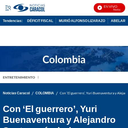
EN VIVO
Noticias Car
Tendencias:
DÉFICIT FISCAL
MURIÓ ALFONSO LIZARAZO
ABELARDO
PUBLICIDAD
ENTRETENIMIENTO
/
/
Noticias Caracol
COLOMBIA
Con ‘El guerrero’, Yuri Buenaventura y Aleja
Con ‘El guerrero’, Yuri
Buenaventura y Alejandro