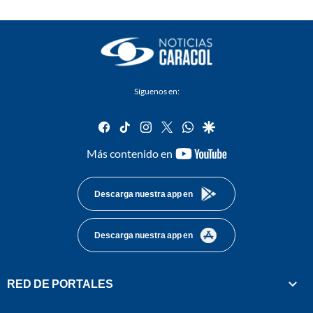
Síguenos en:
facebook
tiktok
instagram
twitter
whatsapp
google
youtube-
Más contenido en
footer
Descarga nuestra app en
Descarga nuestra app en
RED DE PORTALES