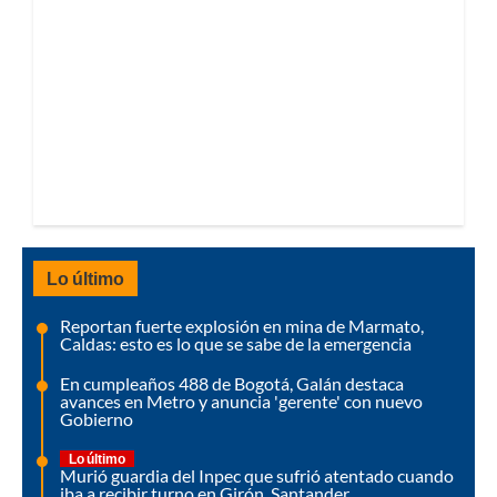
Lo último
Reportan fuerte explosión en mina de Marmato,
Caldas: esto es lo que se sabe de la emergencia
En cumpleaños 488 de Bogotá, Galán destaca
avances en Metro y anuncia 'gerente' con nuevo
Gobierno
Lo último
Murió guardia del Inpec que sufrió atentado cuando
iba a recibir turno en Girón, Santander