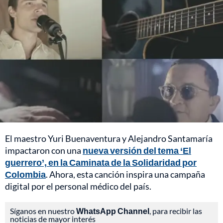
El maestro Yuri Buenaventura y Alejandro Santamaría
impactaron con una
nueva versión del tema ‘El
guerrero’, en la Caminata de la Solidaridad por
Colombia
. Ahora, esta canción inspira una campaña
digital por el personal médico del país.
Síganos en nuestro
WhatsApp Channel
, para recibir las
noticias de mayor interés