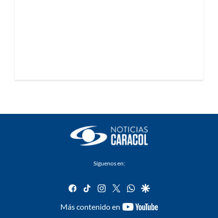
Síguenos en:
facebook
tiktok
instagram
twitter
whatsapp
google
youtube-
Más contenido en
footer