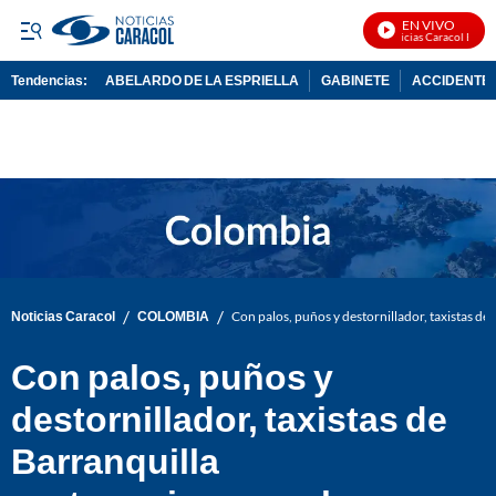
EN VIVO
Noticias Caracol En Viv
Tendencias:
ABELARDO DE LA ESPRIELLA
GABINETE
ACCIDENTE 
PUBLICIDAD
/
/
Noticias Caracol
COLOMBIA
Con palos, puños y destornillador, taxistas de
Con palos, puños y
destornillador, taxistas de
Barranquilla