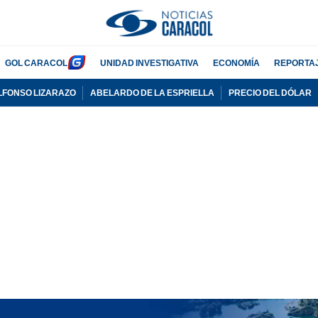
GOL CARACOL
UNIDAD INVESTIGATIVA
ECONOMÍA
REPORTA
LFONSO LIZARAZO
ABELARDO DE LA ESPRIELLA
PRECIO DEL DÓLAR
PUBLICIDAD