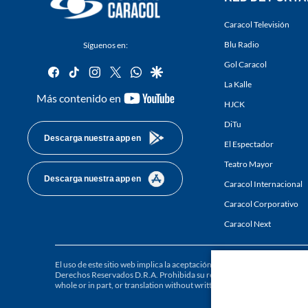
Caracol Televisión
Blu Radio
Síguenos en:
Gol Caracol
facebook
tiktok
instagram
twitter
whatsapp
google
La Kalle
youtube-
Más contenido en
HJCK
footer
DiTu
Descarga nuestra app en
El Espectador
Teatro Mayor
Descarga nuestra app en
Caracol Internacional
Caracol Corporativo
Caracol Next
El uso de este sitio web implica la aceptación de los
Términos y condici
Derechos Reservados D.R.A. Prohibida su reproducción total o parcial, a
whole or in part, or translation without written permission is prohibited