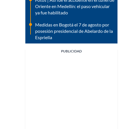
Oriente en Medellín: el paso vehicular
ya fue habilitado
Medidas en Bogotá el 7 de agosto por
posesión presidencial de Abelardo de la
Espriella
PUBLICIDAD