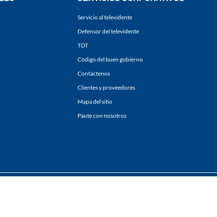
Servicio al televidente
Defensor del televidente
TDT
Código del buen gobierno
Contáctenos
Clientes y proveedores
Mapa del sitio
Paute con nosotros
ones
y
Políticas de Tratamiento de la Información
de
CARACOL TELEVISIÓN S.A.
Todo
sí como su traducción a cualquier idioma sin autorización escrita de su titular. Repro
. All rights reserved 2025.