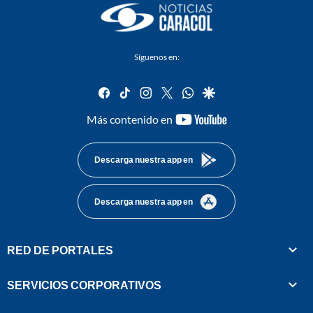
Síguenos en:
facebook
tiktok
instagram
twitter
whatsapp
google
youtube-
Más contenido en
footer
Descarga nuestra app en
Descarga nuestra app en
RED DE PORTALES
SERVICIOS CORPORATIVOS