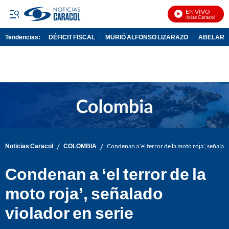
EN VIVO
Noticias Caracol En Viv
Tendencias:
DÉFICIT FISCAL
MURIÓ ALFONSO LIZARAZO
ABELARDO
PUBLICIDAD
/
/
Noticias Caracol
COLOMBIA
Condenan a ‘el terror de la moto roja’, señalad
Condenan a ‘el terror de la
moto roja’, señalado
violador en serie