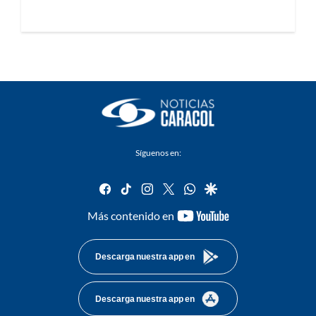
Síguenos en:
facebook
tiktok
instagram
twitter
whatsapp
google
youtube-
Más contenido en
footer
Descarga nuestra app en
Descarga nuestra app en