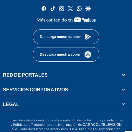
facebook
tiktok
instagram
twitter
whatsapp
google
youtube-
Más contenido en
footer
Descarga nuestra app en
Descarga nuestra app en
RED DE PORTALES
SERVICIOS CORPORATIVOS
LEGAL
El uso de este sitio web implica la aceptación de los
Términos y condiciones
y
Políticas de Tratamiento de la Información
de
CARACOL TELEVISIÓN
S.A.
Todos los Derechos Reservados D.R.A. Prohibida su reproducción