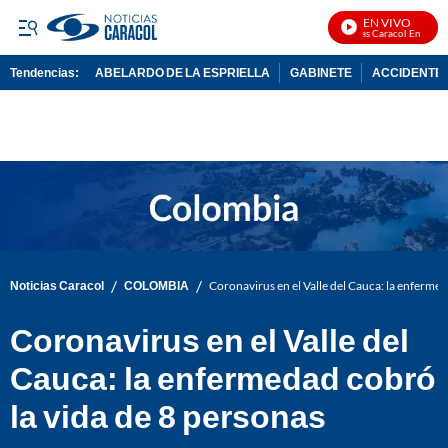
EN VIVO
Noticias Caracol En Vivo
Tendencias:
ABELARDO DE LA ESPRIELLA
GABINETE
ACCIDENTE 
PUBLICIDAD
/
/
Noticias Caracol
COLOMBIA
Coronavirus en el Valle del Cauca: la enferme
Coronavirus en el Valle del
Cauca: la enfermedad cobró
la vida de 8 personas