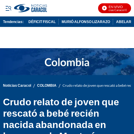
EN VIVO
Noticias Caracol En Vivo
Tendencias:
DÉFICIT FISCAL
MURIÓ ALFONSO LIZARAZO
ABELARDO
PUBLICIDAD
/
/
Noticias Caracol
COLOMBIA
Crudo relato de joven que rescató a bebé rec
Crudo relato de joven que
rescató a bebé recién
nacida abandonada en