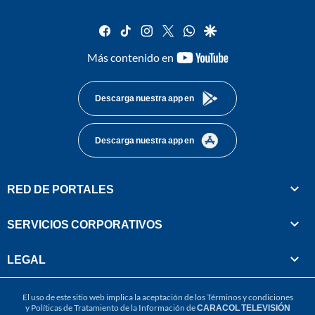
facebook
tiktok
instagram
twitter
whatsapp
google
youtube-
Más contenido en
footer
Descarga nuestra app en
Descarga nuestra app en
RED DE PORTALES
SERVICIOS CORPORATIVOS
LEGAL
El uso de este sitio web implica la aceptación de los
Términos y condiciones
y
Políticas de Tratamiento de la Información
de
CARACOL TELEVISIÓN