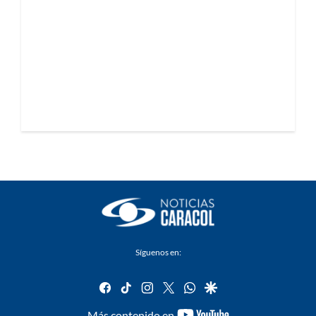
Síguenos en:
facebook
tiktok
instagram
twitter
whatsapp
google
youtube-
Más contenido en