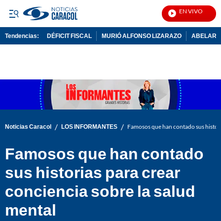
EN VIVO
Notic
Tendencias:
DÉFICIT FISCAL
MURIÓ ALFONSO LIZARAZO
ABELARDO
PUBLICIDAD
/
/
Noticias Caracol
LOS INFORMANTES
Famosos que han contado sus histori
Famosos que han contado
sus historias para crear
conciencia sobre la salud
mental