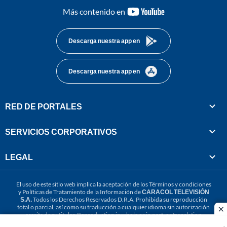
youtube-
Más contenido en
footer
Descarga nuestra app en
Descarga nuestra app en
RED DE PORTALES
SERVICIOS CORPORATIVOS
LEGAL
El uso de este sitio web implica la aceptación de los
Términos y condiciones
y
Políticas de Tratamiento de la Información
de
CARACOL TELEVISIÓN
S.A.
Todos los Derechos Reservados D.R.A. Prohibida su reproducción
total o parcial, así como su traducción a cualquier idioma sin autorización
cl
escrita de su titular. Reproduction in whole or in part, or translation
without written permission is prohibited. All rights reserved 2025.