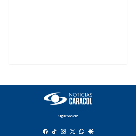
Síguenos en:
facebook
tiktok
instagram
twitter
whatsapp
google