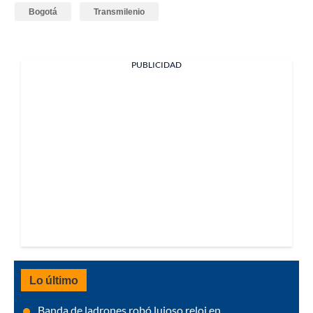
Bogotá
Transmilenio
PUBLICIDAD
Lo último
Banda de ladrones robó lujoso reloj en