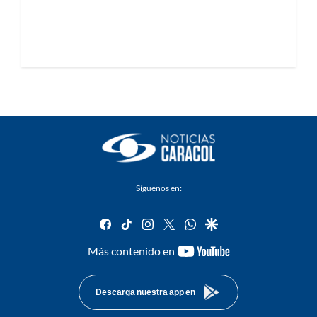
Síguenos en:
facebook
tiktok
instagram
twitter
whatsapp
google
youtube-
Más contenido en
footer
Descarga nuestra app en