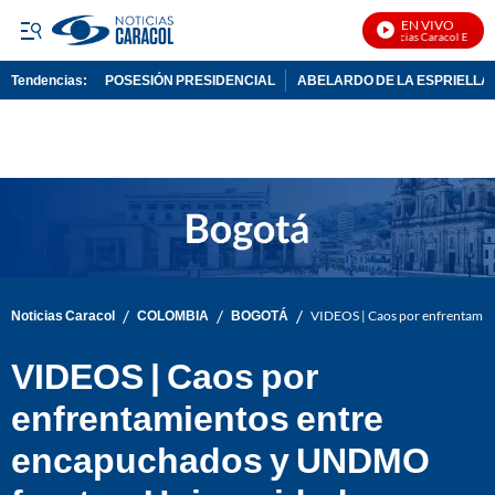
EN VIVO
Noticias Caracol En Vivo
Tendencias:
POSESIÓN PRESIDENCIAL
ABELARDO DE LA ESPRIELLA
PUBLICIDAD
/
/
/
Noticias Caracol
COLOMBIA
BOGOTÁ
VIDEOS | Caos por enfrentamie
VIDEOS | Caos por
enfrentamientos entre
encapuchados y UNDMO