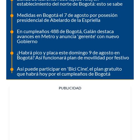
establecimiento del norte de Bogotá: esto se sabe
Medidas en Bogotá el 7 de agosto por posesión
presidencial de Abelardo de la Espriella
En cumpleaños 488 de Bogotá, Galán destaca
avances en Metro y anuncia 'gerente' con nuevo
Gobierno
¿Habrá pico y placa este domingo 9 de agosto en
Bogotá? Así funcionará plan de movilidad por festivo
Así puede participar en 'Bici Cine', el plan gratuito
que habrá hoy por el cumpleaños de Bogotá
PUBLICIDAD