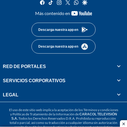
facebook
tiktok
instagram
twitter
whatsapp
google
youtube-
Más contenido en
footer
Descarga nuestra app en
Descarga nuestra app en
RED DE PORTALES
SERVICIOS CORPORATIVOS
LEGAL
El uso de este sitio web implica la aceptación de los
Términos y condiciones
y
Políticas de Tratamiento de la Información
de
CARACOL TELEVISIÓN
S.A.
Todos los Derechos Reservados D.R.A. Prohibida su reproducción
total o parcial, así como su traducción a cualquier idioma sin autorización
cl
escrita de su titular. Reproduction in whole or in part, or translation