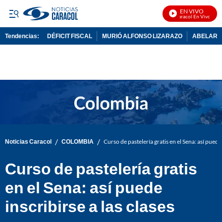
EN VIVO
Noticias Caracol En Vivo
Tendencias:
DÉFICIT FISCAL
MURIÓ ALFONSO LIZARAZO
ABELARDO
PUBLICIDAD
/
/
Noticias Caracol
COLOMBIA
Curso de pastelería gratis en el Sena: así puede 
Curso de pastelería gratis
en el Sena: así puede
inscribirse a las clases