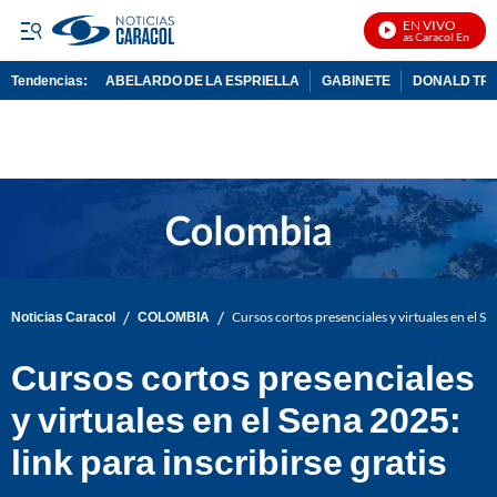
EN VIVO
Noticias Caracol En Vivo
Tendencias:
ABELARDO DE LA ESPRIELLA
GABINETE
DONALD TR
PUBLICIDAD
/
/
Noticias Caracol
COLOMBIA
Cursos cortos presenciales y virtuales en el Sen
Cursos cortos presenciales
y virtuales en el Sena 2025:
link para inscribirse gratis