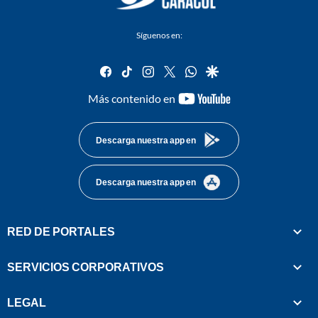
Síguenos en:
facebook
tiktok
instagram
twitter
whatsapp
google
youtube-
Más contenido en
footer
Descarga nuestra app en
Descarga nuestra app en
RED DE PORTALES
SERVICIOS CORPORATIVOS
LEGAL