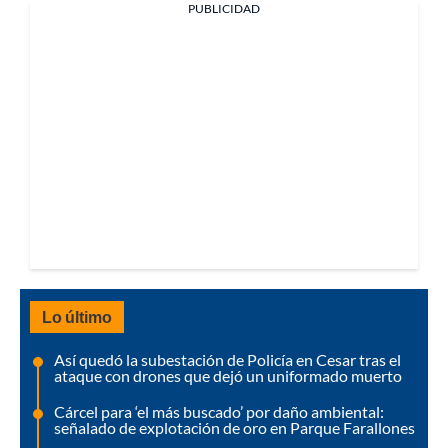
PUBLICIDAD
Lo último
Así quedó la subestación de Policía en Cesar tras el
ataque con drones que dejó un uniformado muerto
Cárcel para ‘el más buscado’ por daño ambiental:
señalado de explotación de oro en Parque Farallones