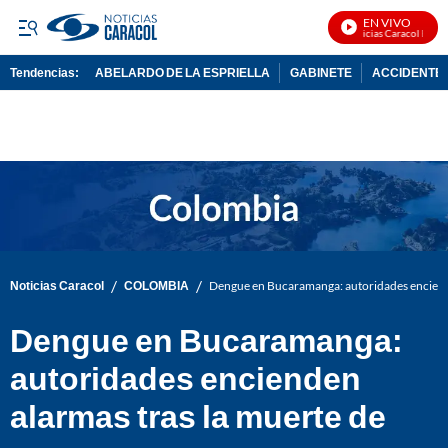
EN VIVO
Noticias Caracol En Viv
Tendencias:
ABELARDO DE LA ESPRIELLA
GABINETE
ACCIDENTE 
PUBLICIDAD
/
/
Noticias Caracol
COLOMBIA
Dengue en Bucaramanga: autoridades enciend
Dengue en Bucaramanga:
autoridades encienden
alarmas tras la muerte de