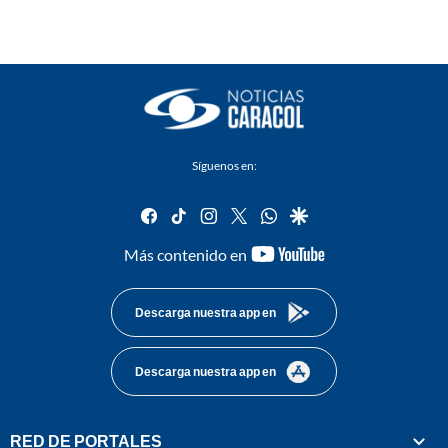
Síguenos en:
facebook
tiktok
instagram
twitter
whatsapp
google
youtube-
Más contenido en
footer
Descarga nuestra app en
Descarga nuestra app en
RED DE PORTALES