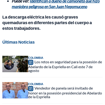
Puede ver:
Identifican a dueño de camioneta que hizo
maniobra peligrosa en San Juan Nepomuceno
La descarga eléctrica les causó graves
quemaduras en diferentes partes del cuerpo a
estos trabajadores.
Últimas Noticias
COLOMBIA
Los retos en seguridad para la posesión de
Abelardo de la Espriella en Cali este 7 de
agosto
COLOMBIA
Vendedor de panela será invitado de
honor en la posesión presidencial de Abelardo
de la Espriella