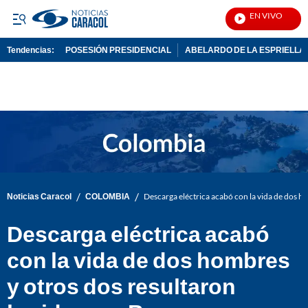
EN VIVO
Noti
Tendencias:
POSESIÓN PRESIDENCIAL
ABELARDO DE LA ESPRIELLA
PUBLICIDAD
/
/
Noticias Caracol
COLOMBIA
Descarga eléctrica acabó con la vida de dos h
Descarga eléctrica acabó
con la vida de dos hombres
y otros dos resultaron