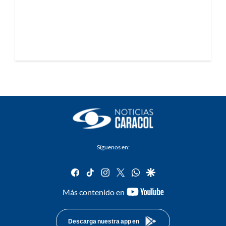
Síguenos en:
facebook
tiktok
instagram
twitter
whatsapp
google
youtube-
Más contenido en
footer
Descarga nuestra app en