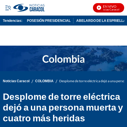
EN VIVO
Noticias Caracol En Viv
Tendencias:
POSESIÓN PRESIDENCIAL
ABELARDO DE LA ESPRIELLA
PUBLICIDAD
/
/
Noticias Caracol
COLOMBIA
Desplome de torre eléctrica dejó a una person
Desplome de torre eléctrica
dejó a una persona muerta y
cuatro más heridas