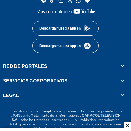
youtube-
Más contenido en
footer
Descarga nuestra app en
Descarga nuestra app en
RED DE PORTALES
SERVICIOS CORPORATIVOS
LEGAL
El uso de este sitio web implica la aceptación de los
Términos y condiciones
y
Políticas de Tratamiento de la Información
de
CARACOL TELEVISIÓN
S.A.
Todos los Derechos Reservados D.R.A. Prohibida su reproducción
total o parcial, así como su traducción a cualquier idioma sin autorización
cl
escrita de su titular. Reproduction in whole or in part, or translation