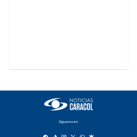
Síguenos en:
facebook
tiktok
instagram
twitter
whatsapp
google