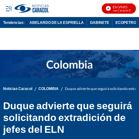
EN VIVO
Noticias Caracol En Vivo
Tendencias:
ABELARDO DE LA ESPRIELLA
GABINETE
ECOPETROL
PUBLICIDAD
/
/
Noticias Caracol
COLOMBIA
Duque advierte que seguirá solicitando extradi
Duque advierte que seguirá
solicitando extradición de
jefes del ELN