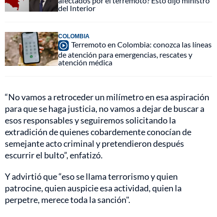
afectados por el terremoto? Esto dijo ministro
del Interior
COLOMBIA
Terremoto en Colombia: conozca las líneas
de atención para emergencias, rescates y
atención médica
“No vamos a retroceder un milímetro en esa aspiración
para que se haga justicia, no vamos a dejar de buscar a
esos responsables y seguiremos solicitando la
extradición de quienes cobardemente conocían de
semejante acto criminal y pretendieron después
escurrir el bulto”, enfatizó.
Y advirtió que “eso se llama terrorismo y quien
patrocine, quien auspicie esa actividad, quien la
perpetre, merece toda la sanción".