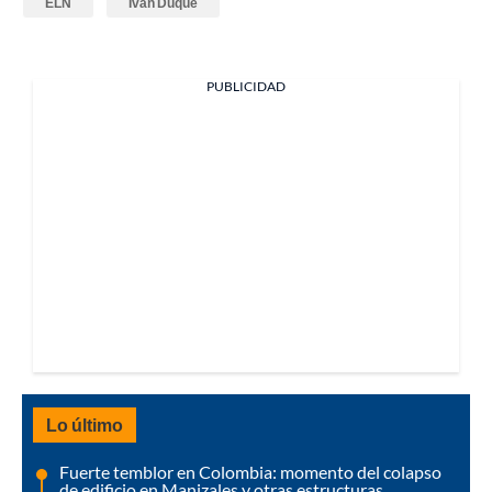
ELN
Iván Duque
PUBLICIDAD
Lo último
Fuerte temblor en Colombia: momento del colapso
de edificio en Manizales y otras estructuras