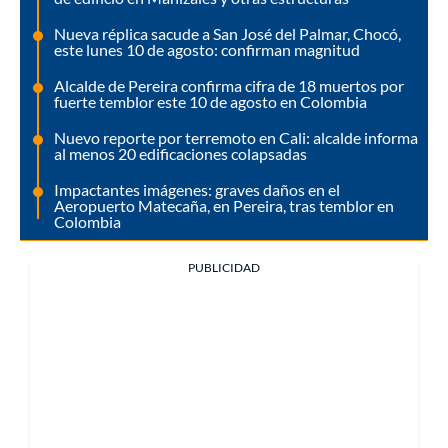
Nueva réplica sacude a San José del Palmar, Chocó,
este lunes 10 de agosto: confirman magnitud
Alcalde de Pereira confirma cifra de 18 muertos por
fuerte temblor este 10 de agosto en Colombia
Nuevo reporte por terremoto en Cali: alcalde informa
al menos 20 edificaciones colapsadas
Impactantes imágenes: graves daños en el
Aeropuerto Matecaña, en Pereira, tras temblor en
Colombia
PUBLICIDAD