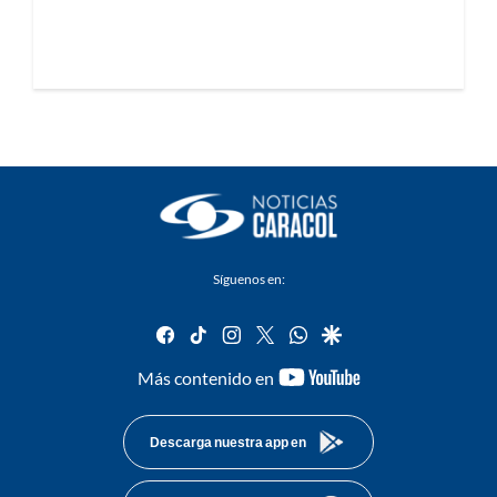
Síguenos en:
facebook
tiktok
instagram
twitter
whatsapp
google
youtube-
Más contenido en
footer
Descarga nuestra app en