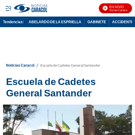
EN VIVO
Noticias Caracol En Viv
Tendencias:
ABELARDO DE LA ESPRIELLA
GABINETE
ACCIDENTE 
PUBLICIDAD
/
Noticias Caracol
Escuela de Cadetes General Santander
Escuela de Cadetes
General Santander