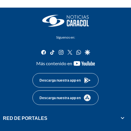
Síguenos en:
facebook
tiktok
instagram
twitter
whatsapp
google
youtube-
Más contenido en
footer
Descarga nuestra app en
Descarga nuestra app en
RED DE PORTALES