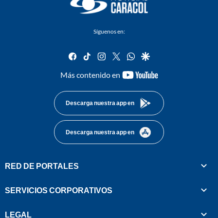
Síguenos en:
facebook
tiktok
instagram
twitter
whatsapp
google
youtube-
Más contenido en
footer
Descarga nuestra app en
Descarga nuestra app en
RED DE PORTALES
SERVICIOS CORPORATIVOS
LEGAL