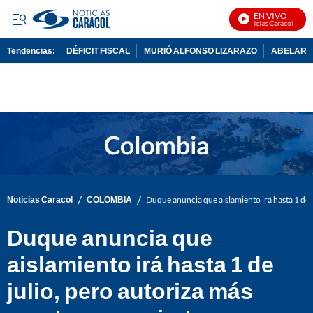
EN VIVO
Noticias Caracol En Viv
Tendencias:
DÉFICIT FISCAL
MURIÓ ALFONSO LIZARAZO
ABELARDO
PUBLICIDAD
/
/
Noticias Caracol
COLOMBIA
Duque anuncia que aislamiento irá hasta 1 de j
Duque anuncia que
aislamiento irá hasta 1 de
julio, pero autoriza más