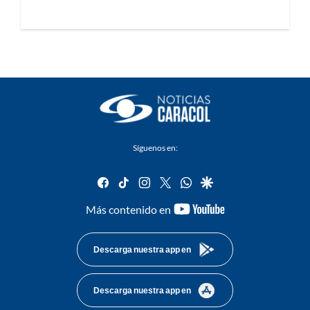
Síguenos en:
facebook
tiktok
instagram
twitter
whatsapp
google
youtube-
Más contenido en
footer
Descarga nuestra app en
Descarga nuestra app en