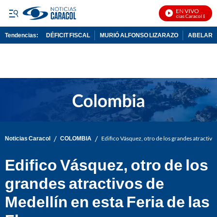
EN VIVO
Noticias Caracol En Vivo
Tendencias:
DÉFICIT FISCAL
MURIÓ ALFONSO LIZARAZO
ABELARDO
PUBLICIDAD
/
/
Noticias Caracol
COLOMBIA
Edifico Vásquez, otro de los grandes atractivos
Edifico Vásquez, otro de los
grandes atractivos de
Medellín en esta Feria de las