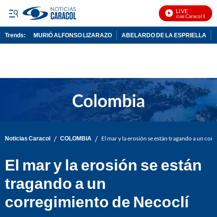
LIVE
Noticias Caracol En Viv
Trends:
MURIÓ ALFONSO LIZARAZO
ABELARDO DE LA ESPRIELLA
ADVERTISEMENT
/
/
Noticias Caracol
COLOMBIA
El mar y la erosión se están tragando a un cor
El mar y la erosión se están
tragando a un
corregimiento de Necoclí