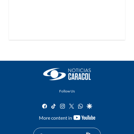
Follow Us
facebook
tiktok
instagram
twitter
whatsapp
google
youtube-
More content in
footer