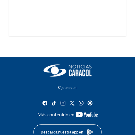
Síguenos en:
facebook
tiktok
instagram
twitter
whatsapp
google
youtube-
Más contenido en
footer
Descarga nuestra app en