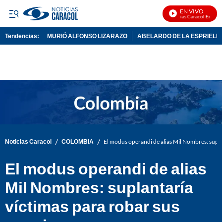
EN VIVO
Noticias Caracol En Vivo
Tendencias:
MURIÓ ALFONSO LIZARAZO
ABELARDO DE LA ESPRIELL
PUBLICIDAD
/
/
Noticias Caracol
COLOMBIA
El modus operandi de alias Mil Nombres: supla
El modus operandi de alias
Mil Nombres: suplantaría
víctimas para robar sus