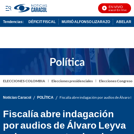
EN VIVO
Noticias Caracol En Vivo
Tendencias:
DÉFICIT FISCAL
MURIÓ ALFONSO LIZARAZO
ABELARDO
PUBLICIDAD
ELECCIONES COLOMBIA
Elecciones presidenciales
Elecciones Congreso
/
/
Noticias Caracol
POLÍTICA
Fiscalía abre indagación por audios de Álvaro L
Fiscalía abre indagación
por audios de Álvaro Leyva