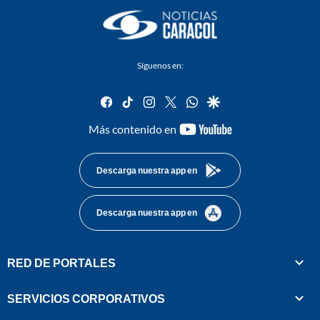
Síguenos en:
facebook
tiktok
instagram
twitter
whatsapp
google
youtube-
Más contenido en
footer
Descarga nuestra app en
Descarga nuestra app en
RED DE PORTALES
SERVICIOS CORPORATIVOS