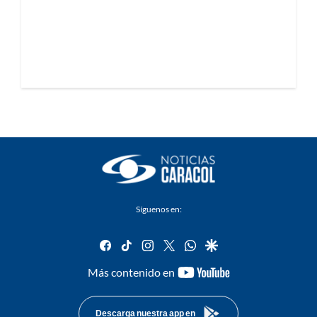
Síguenos en:
facebook
tiktok
instagram
twitter
whatsapp
google
youtube-
Más contenido en
footer
Descarga nuestra app en