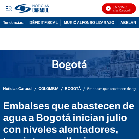
EN VIVO
Noticias Caracol En Vivo
Tendencias:
DÉFICIT FISCAL
MURIÓ ALFONSO LIZARAZO
ABELARDO
PUBLICIDAD
/
/
/
Noticias Caracol
COLOMBIA
BOGOTÁ
Embalses que abastecen de agua a
Embalses que abastecen de
agua a Bogotá inician julio
con niveles alentadores,