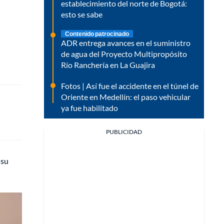
establecimiento del norte de Bogotá:
esto se sabe
Contenido patrocinado
ADR entrega avances en el suministro
de agua del Proyecto Multipropósito
Río Ranchería en La Guajira
Fotos | Así fue el accidente en el túnel de
Oriente en Medellín: el paso vehicular
ya fue habilitado
PUBLICIDAD
 su