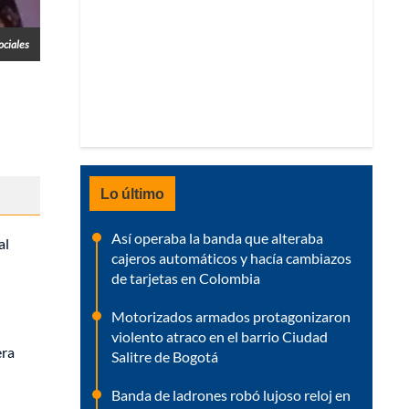
ociales
Lo último
Así operaba la banda que alteraba
al
cajeros automáticos y hacía cambiazos
de tarjetas en Colombia
Motorizados armados protagonizaron
violento atraco en el barrio Ciudad
era
Salitre de Bogotá
Banda de ladrones robó lujoso reloj en