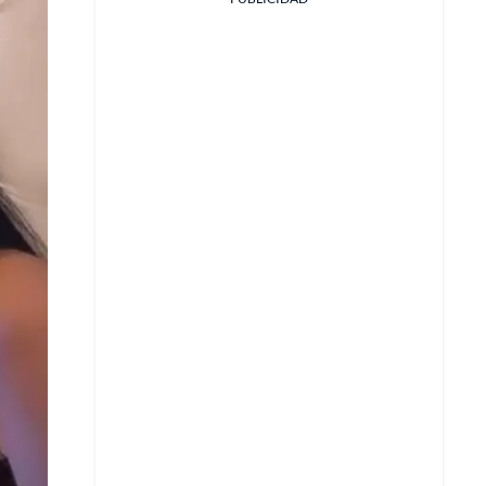
Facebook
X
Whatsapp
Copiar enlace
Telegram
LinkedIn