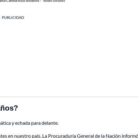
ana Camila Ruiz Bolaños -
Redes sociales
PUBLICIDAD
años?
ática y echada para delante.
ntes en nuestro país. La Procuraduría General de la Nación inform