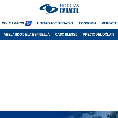
GOL CARACOL
UNIDAD INVESTIGATIVA
ECONOMÍA
REPORTA
ABELARDO DE LA ESPRIELLA
CASO BLESSD
PRECIO DEL DÓLAR
PUBLICIDAD