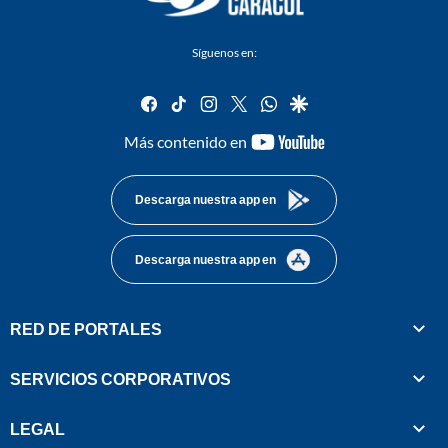
Síguenos en:
facebook
tiktok
instagram
twitter
whatsapp
google
youtube-
Más contenido en
footer
Descarga nuestra app en
Descarga nuestra app en
RED DE PORTALES
SERVICIOS CORPORATIVOS
LEGAL