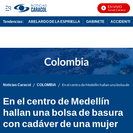
EN VIVO
Noticias Caracol En V
Tendencias:
ABELARDO DE LA ESPRIELLA
GABINETE
ACCIDENTE 
PUBLICIDAD
/
/
Noticias Caracol
COLOMBIA
En el centro de Medellín hallan una bolsa de 
En el centro de Medellín
hallan una bolsa de basura
con cadáver de una mujer