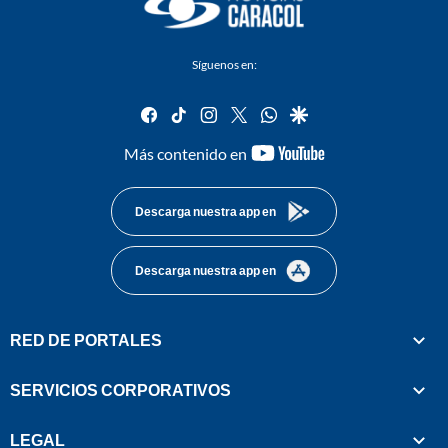
Síguenos en:
facebook
tiktok
instagram
twitter
whatsapp
google
youtube-
Más contenido en
footer
Descarga nuestra app en
Descarga nuestra app en
RED DE PORTALES
SERVICIOS CORPORATIVOS
LEGAL