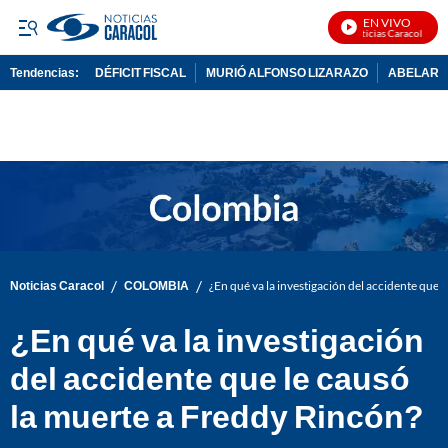
EN VIVO
Noticias Caracol En Vi
Tendencias:
DÉFICIT FISCAL
MURIÓ ALFONSO LIZARAZO
ABELARDO
PUBLICIDAD
/
/
Noticias Caracol
COLOMBIA
¿En qué va la investigación del accidente que 
¿En qué va la investigación
del accidente que le causó
la muerte a Freddy Rincón?