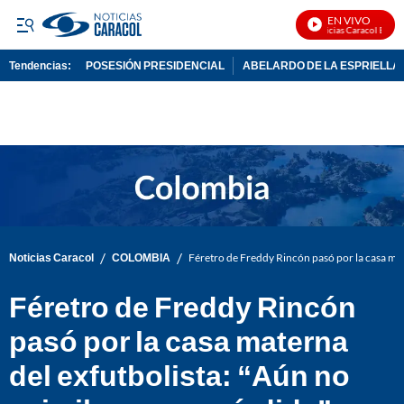
EN VIVO
Noticias Caracol En Viv
Tendencias:
POSESIÓN PRESIDENCIAL
ABELARDO DE LA ESPRIELLA
PUBLICIDAD
/
/
Noticias Caracol
COLOMBIA
Féretro de Freddy Rincón pasó por la casa mat
Féretro de Freddy Rincón
pasó por la casa materna
del exfutbolista: “Aún no