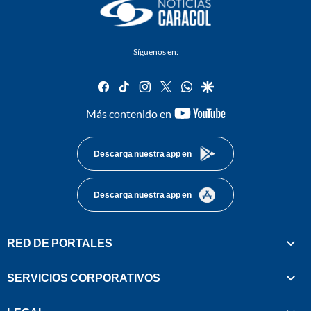
Síguenos en:
facebook
tiktok
instagram
twitter
whatsapp
google
youtube-
Más contenido en
footer
Descarga nuestra app en
Descarga nuestra app en
RED DE PORTALES
SERVICIOS CORPORATIVOS