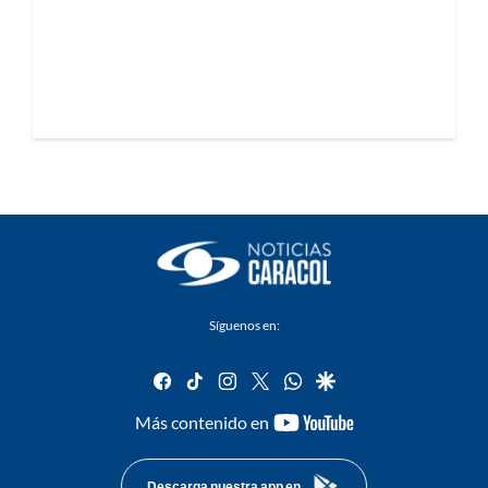
Síguenos en:
facebook
tiktok
instagram
twitter
whatsapp
google
youtube-
Más contenido en
footer
Descarga nuestra app en