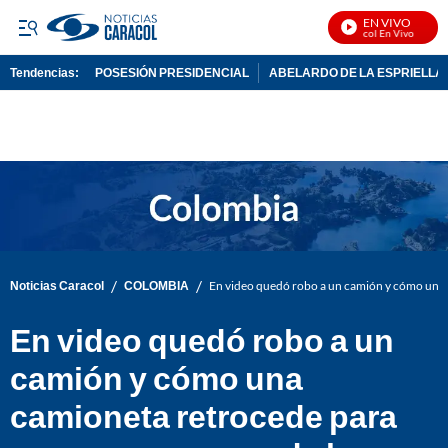
EN VIVO
Noticias Caracol En Vivo
Tendencias:
POSESIÓN PRESIDENCIAL
ABELARDO DE LA ESPRIELLA
PUBLICIDAD
/
/
Noticias Caracol
COLOMBIA
En video quedó robo a un camión y cómo una 
En video quedó robo a un
camión y cómo una
camioneta retrocede para