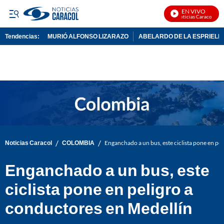
EN VIVO
Noticias Caracol En V
Tendencias:
MURIÓ ALFONSO LIZARAZO
ABELARDO DE LA ESPRIELL
PUBLICIDAD
/
/
Noticias Caracol
COLOMBIA
Enganchado a un bus, este ciclista pone en pe
Enganchado a un bus, este
ciclista pone en peligro a
conductores en Medellín