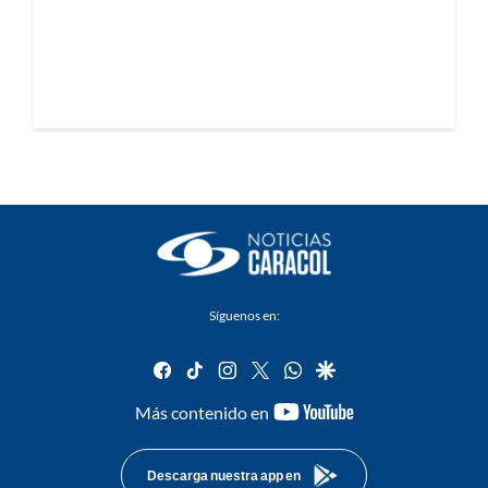
Síguenos en:
facebook
tiktok
instagram
twitter
whatsapp
google
youtube-
Más contenido en
footer
Descarga nuestra app en