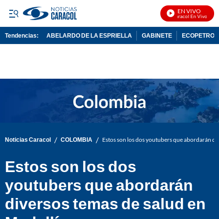
EN VIVO
Noticias Caracol En Vivo
Tendencias:
ABELARDO DE LA ESPRIELLA
GABINETE
ECOPETROL
PUBLICIDAD
/
/
Noticias Caracol
COLOMBIA
Estos son los dos youtubers que abordarán di
Estos son los dos
youtubers que abordarán
diversos temas de salud en