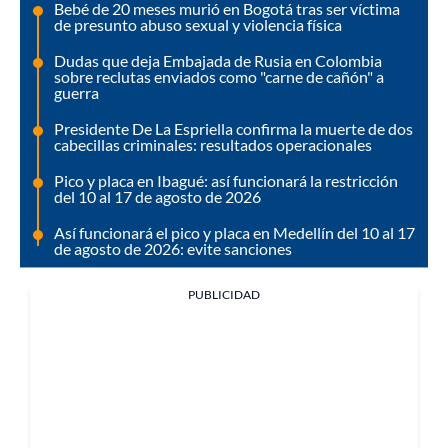
Bebé de 20 meses murió en Bogotá tras ser víctima
de presunto abuso sexual y violencia física
Dudas que deja Embajada de Rusia en Colombia
sobre reclutas enviados como "carne de cañón" a
guerra
Presidente De La Espriella confirma la muerte de dos
cabecillas criminales: resultados operacionales
Pico y placa en Ibagué: así funcionará la restricción
del 10 al 17 de agosto de 2026
Así funcionará el pico y placa en Medellín del 10 al 17
de agosto de 2026: evite sanciones
PUBLICIDAD