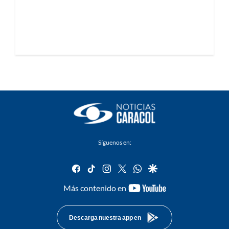
Síguenos en:
facebook
tiktok
instagram
twitter
whatsapp
google
youtube-
Más contenido en
footer
Descarga nuestra app en