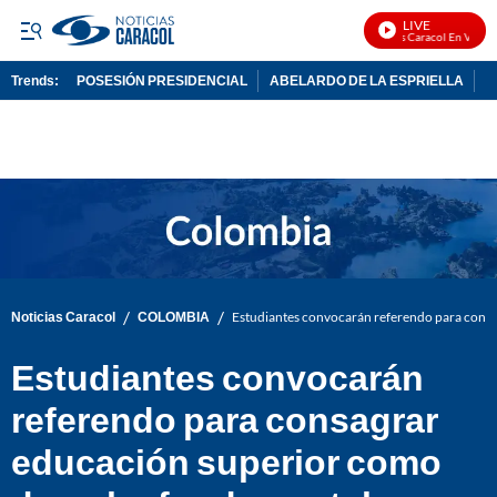
LIVE
Noticias Caracol En Vivo
Trends:
POSESIÓN PRESIDENCIAL
ABELARDO DE LA ESPRIELLA
C
ADVERTISEMENT
/
/
Noticias Caracol
COLOMBIA
Estudiantes convocarán referendo para cons
Estudiantes convocarán
referendo para consagrar
educación superior como