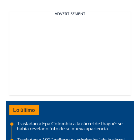
ADVERTISEMENT
Lo último
Trasladan a Epa Colombia a la cárcel de Ibagué: se
había revelado foto de su nueva apariencia
Trasladan a 103 “peligrosos criminales” de la cárcel