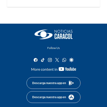
Follow Us
facebook
tiktok
instagram
twitter
whatsapp
google
youtube-
More content in
footer
Descarga nuestra app en
Descarga nuestra app en