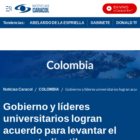
EN VIVO
Noticias Caracol En Vivo
Tendencias:
ABELARDO DE LA ESPRIELLA
GABINETE
DONALD TR
PUBLICIDAD
/
/
Noticias Caracol
COLOMBIA
Gobierno y líderes universitarios logran acuer
Gobierno y líderes
universitarios logran
acuerdo para levantar el