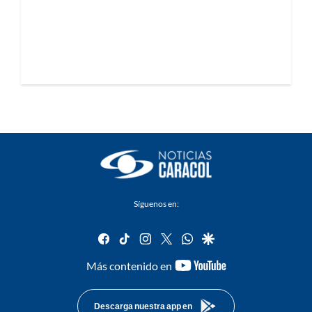
Síguenos en:
facebook
tiktok
instagram
twitter
whatsapp
google
youtube-
Más contenido en
footer
Descarga nuestra app en