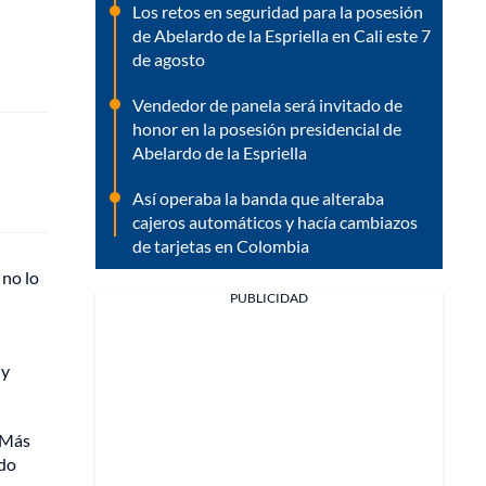
Los retos en seguridad para la posesión
de Abelardo de la Espriella en Cali este 7
de agosto
Vendedor de panela será invitado de
honor en la posesión presidencial de
Abelardo de la Espriella
Así operaba la banda que alteraba
cajeros automáticos y hacía cambiazos
de tarjetas en Colombia
 no lo
PUBLICIDAD
 y
. Más
rdo