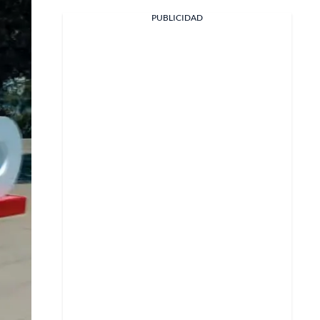
Facebook
PUBLICIDAD
X
Whatsapp
Copiar enlace
Telegram
LinkedIn