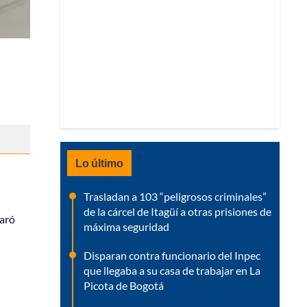
Lo último
Trasladan a 103 “peligrosos criminales”
de la cárcel de Itagüí a otras prisiones de
laró
máxima seguridad
Disparan contra funcionario del Inpec
que llegaba a su casa de trabajar en La
Picota de Bogotá