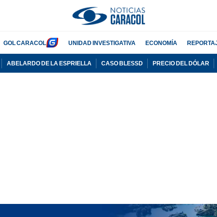
GOL CARACOL
UNIDAD INVESTIGATIVA
ECONOMÍA
REPORTA
ABELARDO DE LA ESPRIELLA
CASO BLESSD
PRECIO DEL DÓLAR
PUBLICIDAD