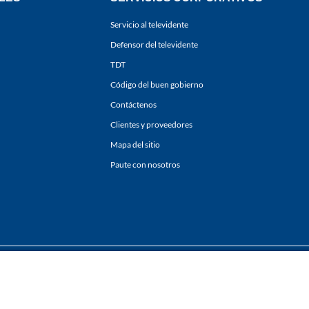
Servicio al televidente
Defensor del televidente
TDT
Código del buen gobierno
Contáctenos
Clientes y proveedores
Mapa del sitio
Paute con nosotros
ones
y
Políticas de Tratamiento de la Información
de
CARACOL TELEVISIÓN S.A.
Todo
sí como su traducción a cualquier idioma sin autorización escrita de su titular. Repro
. All rights reserved 2025.