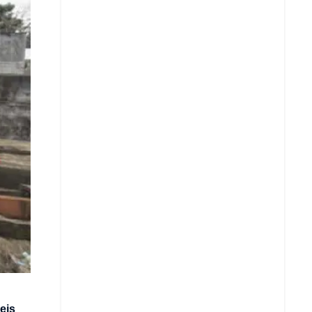
Copiar enlace
Telegram
LinkedIn
eis