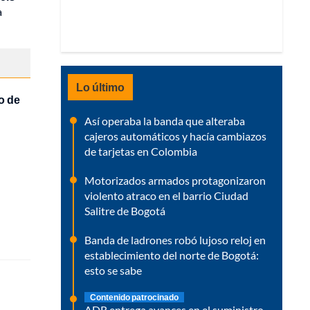
a
Lo último
o de
Así operaba la banda que alteraba
cajeros automáticos y hacía cambiazos
de tarjetas en Colombia
Motorizados armados protagonizaron
violento atraco en el barrio Ciudad
Salitre de Bogotá
Banda de ladrones robó lujoso reloj en
establecimiento del norte de Bogotá:
esto se sabe
Contenido patrocinado
ADR entrega avances en el suministro