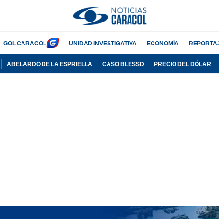
GOL CARACOL
UNIDAD INVESTIGATIVA
ECONOMÍA
REPORTA
ABELARDO DE LA ESPRIELLA
CASO BLESSD
PRECIO DEL DÓLAR
PUBLICIDAD