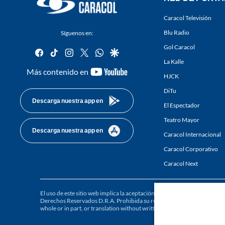
Caracol Televisión
Blu Radio
Síguenos en:
Gol Caracol
facebook
tiktok
instagram
twitter
whatsapp
google
La Kalle
youtube-
Más contenido en
HJCK
footer
DiTu
Descarga nuestra app en
El Espectador
Teatro Mayor
Descarga nuestra app en
Caracol Internacional
Caracol Corporativo
Caracol Next
El uso de este sitio web implica la aceptación de los
Términos y condici
Derechos Reservados D.R.A. Prohibida su reproducción total o parcial, a
whole or in part, or translation without written permission is prohibited