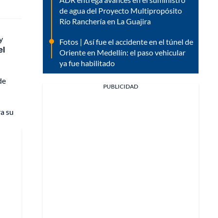
de agua del Proyecto Multipropósito
Río Ranchería en La Guajira
y
Fotos | Así fue el accidente en el túnel de
el
Oriente en Medellín: el paso vehicular
ya fue habilitado
de
PUBLICIDAD
a su