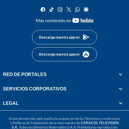
facebook
tiktok
instagram
twitter
whatsapp
google
youtube-
Más contenido en
footer
Descarga nuestra app en
Descarga nuestra app en
RED DE PORTALES
SERVICIOS CORPORATIVOS
LEGAL
El uso de este sitio web implica la aceptación de los
Términos y condiciones
y
Políticas de Tratamiento de la Información
de
CARACOL TELEVISIÓN
S.A.
Todos los Derechos Reservados D.R.A. Prohibida su reproducción