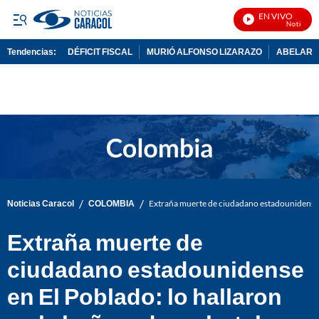
EN VIVO
Noticias Ca
Tendencias:
DÉFICIT FISCAL
MURIÓ ALFONSO LIZARAZO
ABELARDO
PUBLICIDAD
/
/
Noticias Caracol
COLOMBIA
Extraña muerte de ciudadano estadounidense en
Extraña muerte de
ciudadano estadounidense
en El Poblado: lo hallaron