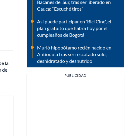
Bacanes del Sur, tras ser liberado en
Cauca: “Escuché tiros”
Así puede participar en 'Bici Cine', el
plan gratuito que habrá hoy por el
cumpleaños de Bogotá
Murió hipopótamo recién nacido en
Antioquia tras ser rescatado solo,
deshidratado y desnutrido
de la
o de
PUBLICIDAD