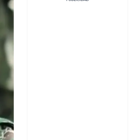
Facebook
X
Whatsapp
Copiar enlace
Telegram
LinkedIn