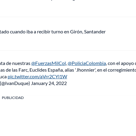
tado cuando iba a recibir turno en Girón, Santander
nta de nuestras
@FuerzasMilCol
,
@PoliciaColombia
, con el apoyo 
ias de las Farc, Euclides España, alias 'Jhonnier', en el corregimient
auca
pic.twitter.com/aVrr2CYl1W
 (@IvanDuque)
January 24, 2022
PUBLICIDAD