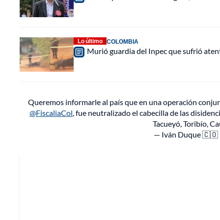
Lo último
COLOMBIA
Murió guardia del Inpec que sufrió aten
Queremos informarle al país que en una operación conju
@FiscaliaCol
, fue neutralizado el cabecilla de las disidenc
Tacueyó, Toribío, C
— Iván Duque 🇨🇴