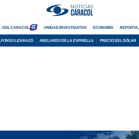
GOL CARACOL
UNIDAD INVESTIGATIVA
ECONOMÍA
REPORTA
LFONSO LIZARAZO
ABELARDO DE LA ESPRIELLA
PRECIO DEL DÓLAR
PUBLICIDAD