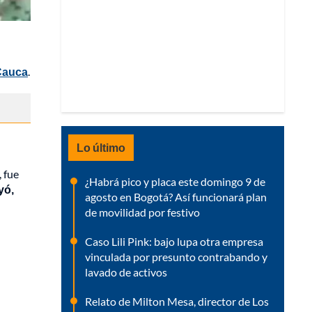
Cauca
.
Lo último
, fue
¿Habrá pico y placa este domingo 9 de
yó,
agosto en Bogotá? Así funcionará plan
de movilidad por festivo
Caso Lili Pink: bajo lupa otra empresa
vinculada por presunto contrabando y
lavado de activos
Relato de Milton Mesa, director de Los