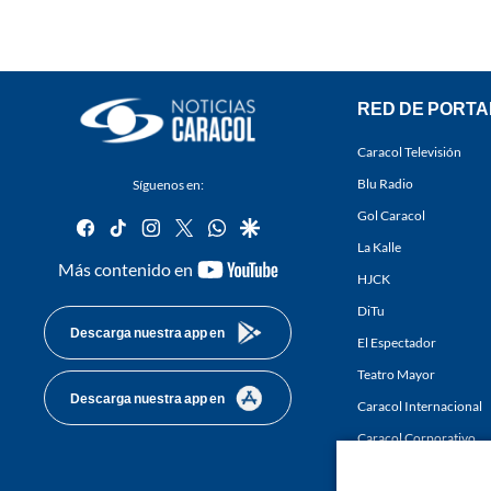
RED DE PORTA
Caracol Televisión
Blu Radio
Síguenos en:
Gol Caracol
facebook
tiktok
instagram
twitter
whatsapp
google
La Kalle
youtube-
Más contenido en
HJCK
footer
DiTu
Descarga nuestra app en
El Espectador
Teatro Mayor
Descarga nuestra app en
Caracol Internacional
Caracol Corporativo
Caracol Next