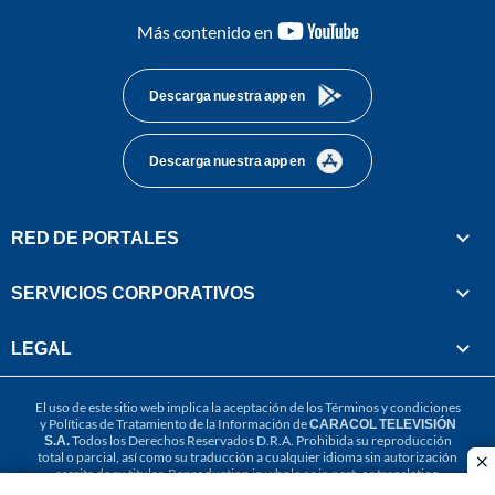
youtube-
Más contenido en
footer
Descarga nuestra app en
Descarga nuestra app en
RED DE PORTALES
SERVICIOS CORPORATIVOS
LEGAL
El uso de este sitio web implica la aceptación de los
Términos y condiciones
y
Políticas de Tratamiento de la Información
de
CARACOL TELEVISIÓN
S.A.
Todos los Derechos Reservados D.R.A. Prohibida su reproducción
total o parcial, así como su traducción a cualquier idioma sin autorización
cl
escrita de su titular. Reproduction in whole or in part, or translation
without written permission is prohibited. All rights reserved 2025.