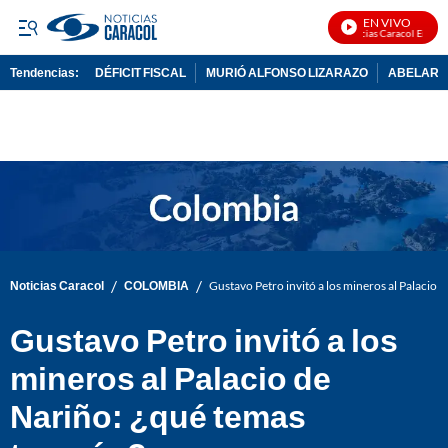
EN VIVO
Noticias Caracol En Vivo
Tendencias:
DÉFICIT FISCAL
MURIÓ ALFONSO LIZARAZO
ABELARDO
PUBLICIDAD
/
/
Noticias Caracol
COLOMBIA
Gustavo Petro invitó a los mineros al Palacio 
Gustavo Petro invitó a los
mineros al Palacio de
Nariño: ¿qué temas