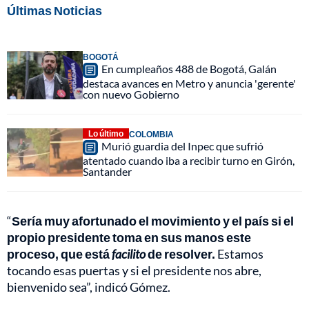
Últimas Noticias
BOGOTÁ
En cumpleaños 488 de Bogotá, Galán
destaca avances en Metro y anuncia 'gerente'
con nuevo Gobierno
Lo último
COLOMBIA
Murió guardia del Inpec que sufrió
atentado cuando iba a recibir turno en Girón,
Santander
“
Sería muy afortunado el movimiento y el país si el
propio presidente toma en sus manos este
proceso, que está
facilito
de resolver.
Estamos
tocando esas puertas y si el presidente nos abre,
bienvenido sea”, indicó Gómez.