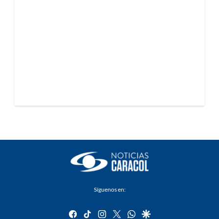
Síguenos en:
facebook
tiktok
instagram
twitter
whatsapp
google