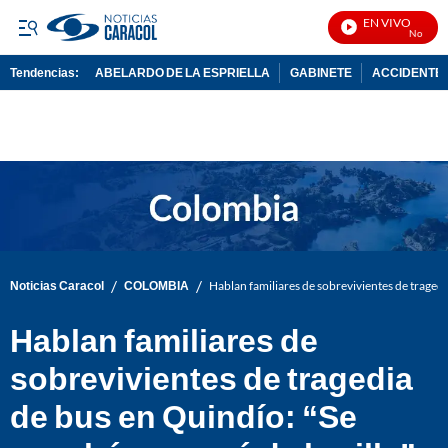
EN VIVO
Noticias Ca
Tendencias:
ABELARDO DE LA ESPRIELLA
GABINETE
ACCIDENTE 
PUBLICIDAD
/
/
Noticias Caracol
COLOMBIA
Hablan familiares de sobrevivientes de tragedia
Hablan familiares de
sobrevivientes de tragedia
de bus en Quindío: “Se