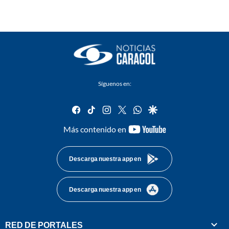
Síguenos en:
facebook
tiktok
instagram
twitter
whatsapp
google
youtube-
Más contenido en
footer
Descarga nuestra app en
Descarga nuestra app en
RED DE PORTALES