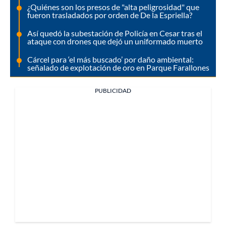
¿Quiénes son los presos de "alta peligrosidad" que
fueron trasladados por orden de De la Espriella?
Así quedó la subestación de Policía en Cesar tras el
ataque con drones que dejó un uniformado muerto
Cárcel para ‘el más buscado’ por daño ambiental:
señalado de explotación de oro en Parque Farallones
PUBLICIDAD