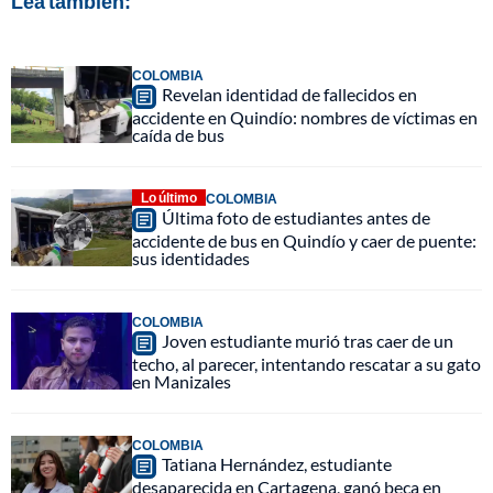
Lea también:
COLOMBIA
Revelan identidad de fallecidos en
accidente en Quindío: nombres de víctimas en
caída de bus
Lo último
COLOMBIA
Última foto de estudiantes antes de
accidente de bus en Quindío y caer de puente:
sus identidades
COLOMBIA
Joven estudiante murió tras caer de un
techo, al parecer, intentando rescatar a su gato
en Manizales
COLOMBIA
Tatiana Hernández, estudiante
desaparecida en Cartagena, ganó beca en