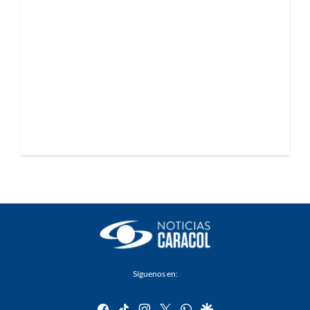
Síguenos en:
facebook
tiktok
instagram
twitter
whatsapp
google