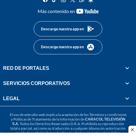
youtube-
Más contenido en
footer
Descarga nuestra app en
Descarga nuestra app en
RED DE PORTALES
SERVICIOS CORPORATIVOS
LEGAL
El uso de este sitio web implica la aceptación de los
Términos y condiciones
y
Políticas de Tratamiento de la Información
de
CARACOL TELEVISIÓN
S.A.
Todos los Derechos Reservados D.R.A. Prohibida su reproducción
total o parcial, así como su traducción a cualquier idioma sin autorización
cl
escrita de su titular. Reproduction in whole or in part, or translation