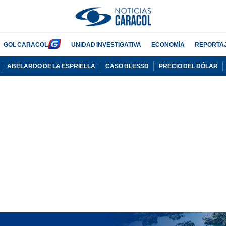
GOL CARACOL
UNIDAD INVESTIGATIVA
ECONOMÍA
REPORTA
ABELARDO DE LA ESPRIELLA
CASO BLESSD
PRECIO DEL DÓLAR
PUBLICIDAD