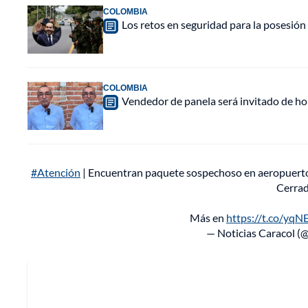
COLOMBIA
Los retos en seguridad para la posesión 
COLOMBIA
Vendedor de panela será invitado de hon
#Atención
| Encuentran paquete sospechoso en aeropuerto 
Cerrad
Más en
https://t.co/yq
— Noticias Caracol (