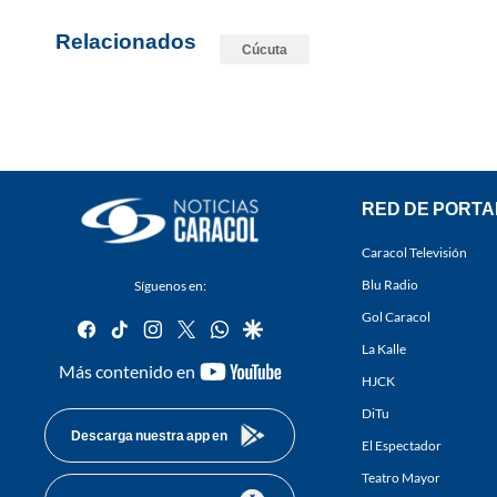
Relacionados
Cúcuta
RED DE PORTA
Caracol Televisión
Blu Radio
Síguenos en:
Gol Caracol
facebook
tiktok
instagram
twitter
whatsapp
google
La Kalle
youtube-
Más contenido en
HJCK
footer
DiTu
Descarga nuestra app en
El Espectador
Teatro Mayor