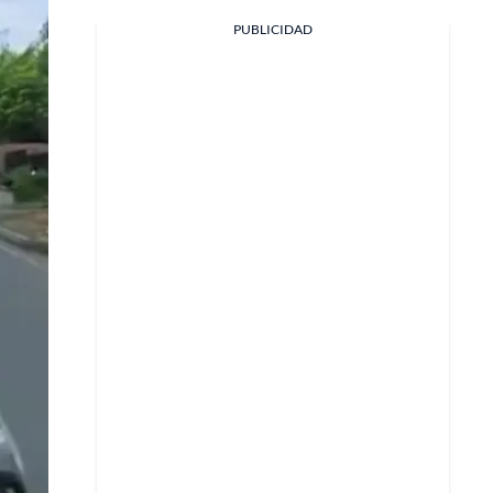
PUBLICIDAD
Facebook
X
Whatsapp
Copiar enlace
Telegram
LinkedIn