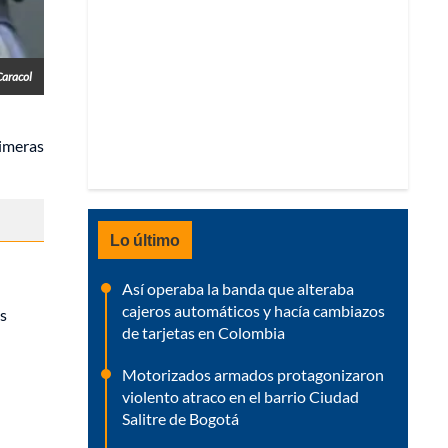
Caracol
rimeras
Lo último
Así operaba la banda que alteraba
cajeros automáticos y hacía cambiazos
as
de tarjetas en Colombia
Motorizados armados protagonizaron
violento atraco en el barrio Ciudad
Salitre de Bogotá