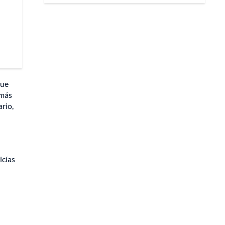
que
 más
ario,
icías