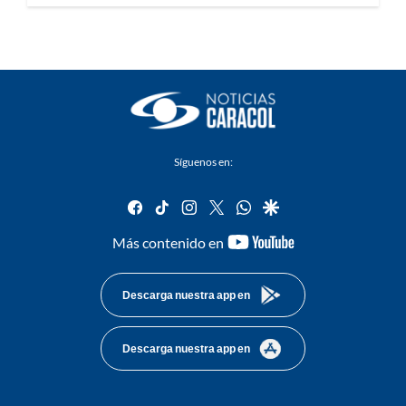
Síguenos en:
facebook
tiktok
instagram
twitter
whatsapp
google
youtube-
Más contenido en
footer
Descarga nuestra app en
Descarga nuestra app en