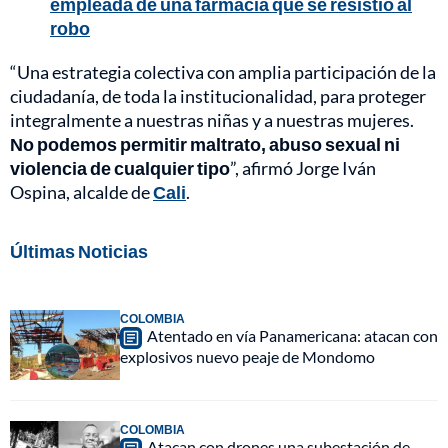
empleada de una farmacia que se resistió al
robo
“Una estrategia colectiva con amplia participación de la
ciudadanía, de toda la institucionalidad, para proteger
integralmente a nuestras niñas y a nuestras mujeres.
No podemos permitir maltrato, abuso sexual ni
violencia de cualquier tipo
”, afirmó Jorge Iván
Ospina, alcalde de
Cali
.
Últimas Noticias
COLOMBIA
Atentado en vía Panamericana: atacan con
explosivos nuevo peaje de Mondomo
COLOMBIA
Atacan con drones una subestación de