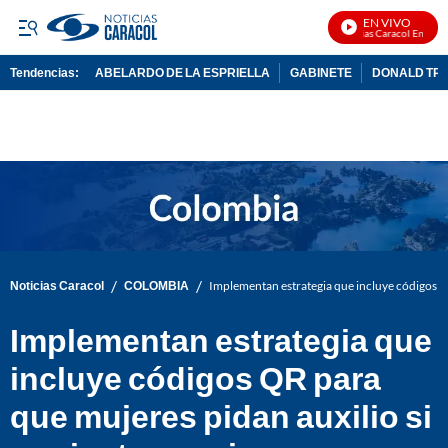
EN VIVO
Noticias Caracol En Vivo
Tendencias:
ABELARDO DE LA ESPRIELLA
GABINETE
DONALD TR
PUBLICIDAD
/
/
Noticias Caracol
COLOMBIA
Implementan estrategia que incluye códigos QR
Implementan estrategia que
incluye códigos QR para
que mujeres pidan auxilio si