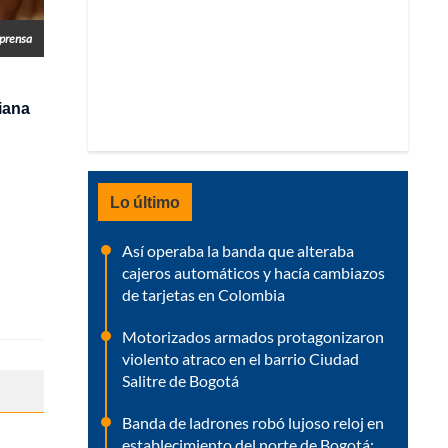
prensa
viana
Lo último
Así operaba la banda que alteraba
cajeros automáticos y hacía cambiazos
de tarjetas en Colombia
Motorizados armados protagonizaron
violento atraco en el barrio Ciudad
Salitre de Bogotá
Banda de ladrones robó lujoso reloj en
establecimiento del norte de Bogotá: