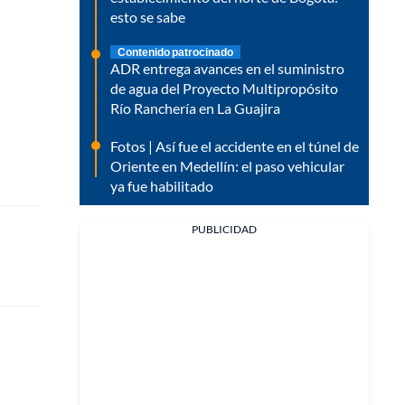
esto se sabe
Contenido patrocinado
ADR entrega avances en el suministro
de agua del Proyecto Multipropósito
Río Ranchería en La Guajira
Fotos | Así fue el accidente en el túnel de
Oriente en Medellín: el paso vehicular
ya fue habilitado
PUBLICIDAD