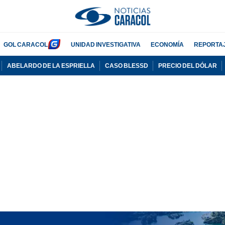
GOL CARACOL
UNIDAD INVESTIGATIVA
ECONOMÍA
REPORTA
ABELARDO DE LA ESPRIELLA
CASO BLESSD
PRECIO DEL DÓLAR
PUBLICIDAD