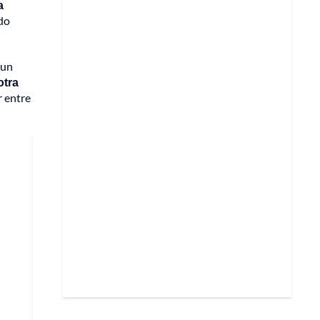
a
do
 un
otra
r entre