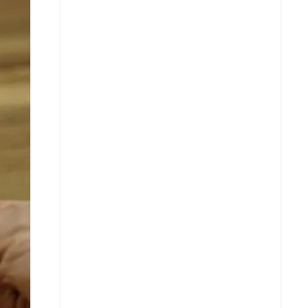
Facebook
X
Whatsapp
Copiar enlace
Telegram
LinkedIn