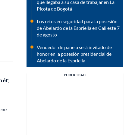
que llegaba a su casa de trabajar en La
Picota de Bogotá
Los retos en seguridad para la posesión
de Abelardo de la Espriella en Cali este 7
de agosto
Vendedor de panela será invitado de
honor en la posesión presidencial de
Abelardo de la Espriella
PUBLICIDAD
n él
”,
iene