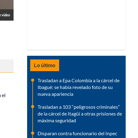
e video
Lo último
Trasladan a Epa Colombia a la cárcel de
Ibagué: se había revelado foto de su
nueva apariencia
 el
Trasladan a 103 “peligrosos criminales”
de la cárcel de Itagüí a otras prisiones de
máxima seguridad
Disparan contra funcionario del Inpec