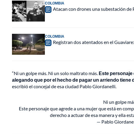
COLOMBIA
Atacan con drones una subestación de P
COLOMBIA
Registran dos atentados en el Guaviar
“Ni un golpe más. Ni un solo maltrato más.
Este personaje 
alegando que por el hecho de pagar un arriendo tiene de
escribió el concejal de esa ciudad Pablo Giordanelli.
Ni un golpe má
Este personaje que agrede a una mujer que está en compa
derecho a actuar de esa manera y ella está 
— Pablo Giordanel