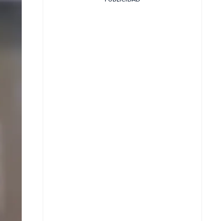
Facebook
X
Whatsapp
Copiar enlace
Telegram
LinkedIn