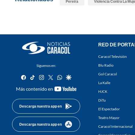
Pereira
Violencia Contra La Muj
RED DE PORTA
Caracol Televisión
Blu Radio
Síguenos en:
Gol Caracol
facebook
tiktok
instagram
twitter
whatsapp
google
La Kalle
youtube-
Más contenido en
HJCK
footer
DiTu
Descarga nuestra app en
El Espectador
Teatro Mayor
Descarga nuestra app en
Caracol Internacional