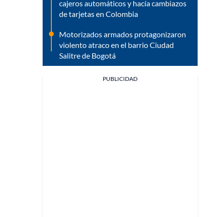
cajeros automáticos y hacía cambiazos
de tarjetas en Colombia
Motorizados armados protagonizaron
violento atraco en el barrio Ciudad
Salitre de Bogotá
PUBLICIDAD