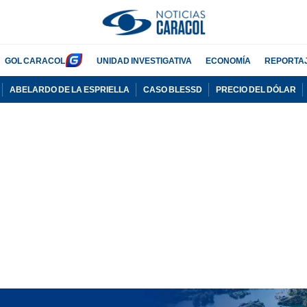
GOL CARACOL
UNIDAD INVESTIGATIVA
ECONOMÍA
REPORTA
ABELARDO DE LA ESPRIELLA
CASO BLESSD
PRECIO DEL DÓLAR
PUBLICIDAD