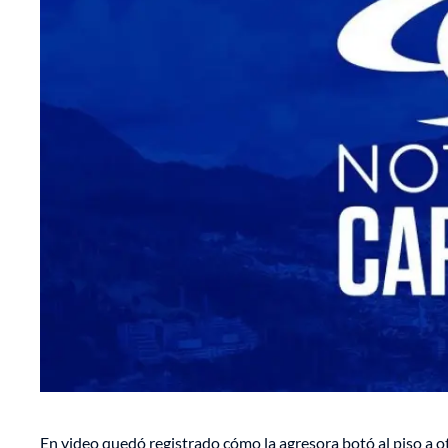
En video quedó registrado cómo la agresora botó al piso a o