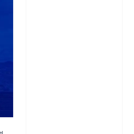
Copiar enlace
Telegram
LinkedIn
el