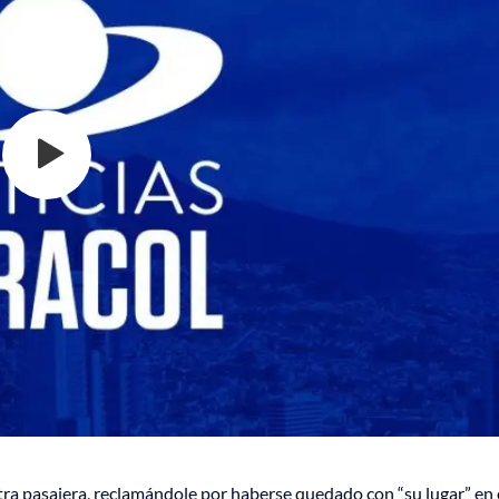
tra pasajera, reclamándole por haberse quedado con “su lugar” en 