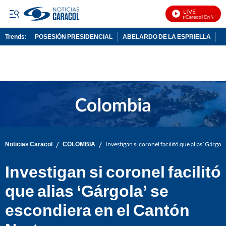
LIVE
Noticias Caracol En Vivo
Trends:
POSESIÓN PRESIDENCIAL
ABELARDO DE LA ESPRIELLA
C
ADVERTISEMENT
/
/
Noticias Caracol
COLOMBIA
Investigan si coronel facilitó que alias ‘Gárgo
Investigan si coronel facilitó
que alias ‘Gárgola’ se
escondiera en el Cantón