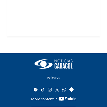
Follow Us
facebook
tiktok
instagram
twitter
whatsapp
google
youtube-
More content in
footer